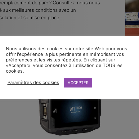
e remplacement de parc ? Consultez-nous nous
é aux meilleures conditions avec un
olution et sa mise en place.
Nous utilisons des cookies sur notre site Web pour vous
offrir l'expérience la plus pertinente en mémorisant vos
préférences et les visites répétées. En cliquant sur
«Accepter», vous consentez à l'utilisation de TOUS les
TERMINAUX
cookies.
TRANSPORTABLES
Paramètres des cookies
ACCEPTER