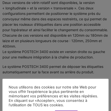
Deux versions de vérin rotatif sont disponibles, la version
« longitudinale » et la version « transversale ». Ces deux
configurations permettent de positionner le système près du
convoyeur même dans des espaces restreints, ce qui permet de
placer les rouleaux d’étiquettes dans une position accessible
pour l’opérateur et ainsi faciliter le changement du consommable.
Chacune de ces versions est disponible en 120mm ou 180mm de
laize et en plusieurs longueurs de course : 120mm, 250mm et
400mm.
Le système POSTECH 3400 existe en version droite ou gauche
pour une meilleure intégration à la chaîne de production.
Le système POSTECH 3400 permet de déposer les étiquettes
automatiquement sur la face avant ou arrière du produit.
Nous utilisons des cookies sur notre site Web pour
vous offrir l'expérience la plus pertinente en
mémorisant vos préférences et les visites répétées.
En cliquant sur «Accepter», vous consentez à
l'utilisation de TOUS les cookies.