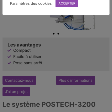
Paramètres des cookies
ACCEPTER
Les avantages
Compact
Facile à utiliser
Pose sans arrêt
Contactez-nous
Plus d'informations
J'ai un projet
Le système POSTECH-3200