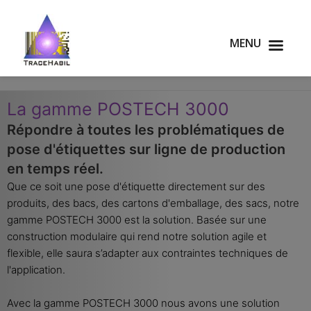
MENU
La gamme POSTECH 3000
Répondre à toutes les problématiques de
pose d'étiquettes sur ligne de production
en temps réel.
Que ce soit une pose d'étiquette directement sur des
produits, des bacs, des cartons d'emballage, des sacs, notre
gamme POSTECH 3000 est la solution. Basée sur une
construction modulaire qui rend notre solution agile et
flexible, elle saura s’adapter aux contraintes techniques de
l'application.
Avec la gamme POSTECH 3000 nous avons une solution