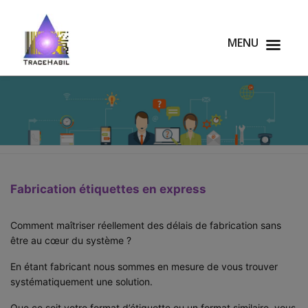
MENU
Fabrication étiquettes en express
Comment maîtriser réellement des délais de fabrication sans
être au cœur du système ?
En étant fabricant nous sommes en mesure de vous trouver
systématiquement une solution.
Que ce soit votre format d’étiquette ou un format similaire, vous