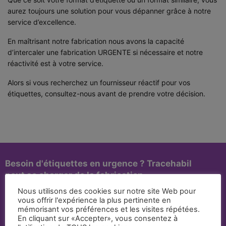
aurez toujours une solution pour vous dépanner grâce à notre
service d’excellence.
En maîtrisant notre fabrication nous avons la capacité
d’intercaler une fabrication URGENTE si nécessaire et notre
réactivité est à votre service.
Alors si vous recherchez un fournisseur réactif pour vos
étiquettes, consultez-nous avant de prendre votre décision.
Besoin d'étiquettes en urgence ? Tracehabil
peut se charger de la fabrication
contactez-nous
Nous utilisons des cookies sur notre site Web pour
vous offrir l'expérience la plus pertinente en
mémorisant vos préférences et les visites répétées.
En cliquant sur «Accepter», vous consentez à
Par mail